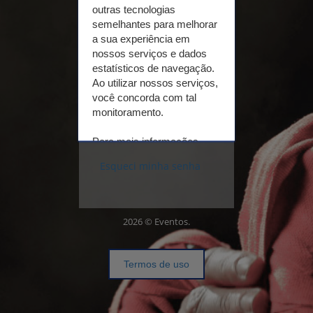
outras tecnologias
semelhantes para melhorar
a sua experiência em
Não
tenho
nossos serviços e dados
cadastro
estatísticos de navegação.
Ao utilizar nossos serviços,
você concorda com tal
Realizar cadastro
monitoramento.
Para mais informações,
acesse nosso
Termo de
Esqueci minha senha
Uso e Política de
Privacidade.
2026 © Eventos.
Conferir
Aceitar
Termos de uso