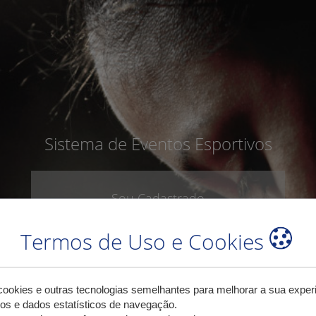
Sistema de Eventos Esportivos
Sou Cadastrado
CPF
Termos de Uso e Cookies
okies e outras tecnologias semelhantes para melhorar a sua exper
os e dados estatísticos de navegação.