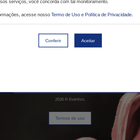
ossos serviços, você concorda com tal monitoramento.
Lembrar-me
Entrar
formações, acesse nosso
Termo de Uso e Política de Privacidade.
Não
tenho cadastro
Conferir
Aceitar
Realizar cadastro
Esqueci minha senha
2026 © Eventos.
Termos de uso