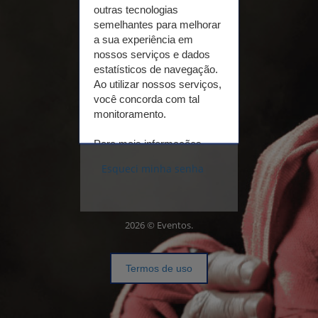
outras tecnologias
semelhantes para melhorar
a sua experiência em
Não
tenho
nossos serviços e dados
cadastro
estatísticos de navegação.
Ao utilizar nossos serviços,
você concorda com tal
Realizar cadastro
monitoramento.
Para mais informações,
acesse nosso
Termo de
Esqueci minha senha
Uso e Política de
Privacidade.
2026 © Eventos.
Conferir
Aceitar
Termos de uso