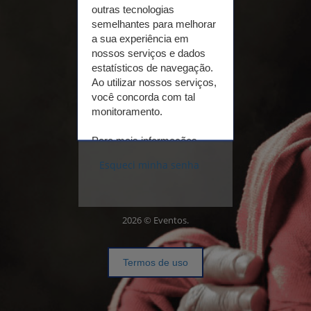
outras tecnologias
semelhantes para melhorar
a sua experiência em
Não
tenho
nossos serviços e dados
cadastro
estatísticos de navegação.
Ao utilizar nossos serviços,
você concorda com tal
Realizar cadastro
monitoramento.
Para mais informações,
acesse nosso
Termo de
Esqueci minha senha
Uso e Política de
Privacidade.
2026 © Eventos.
Conferir
Aceitar
Termos de uso